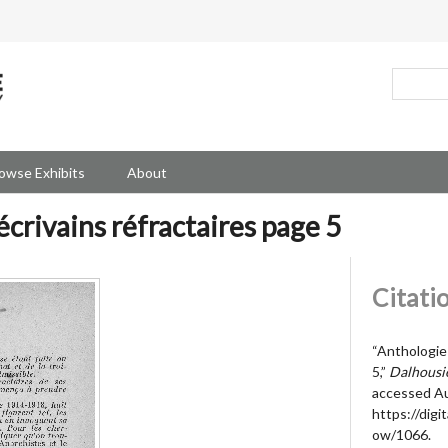
owse Exhibits
About
crivains réfractaires page 5
Citati
“Anthologie 
5,”
Dalhousie
accessed Au
https://digit
ow/1066
.